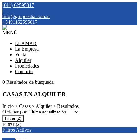
(011) 62595817
|
info@grupoestia.com.ar
+5491162595817
MENÚ
LLAMAR
La Empresa
Venta
Alquiler
Propiedades
Contacto
0 Resultados de búsqueda
CASAS EN ALQUILER
Inicio
>
Casas
>
Alquiler
> Resultados
Ordenar por
Filtrar
(2)
Filtrar
(2)
Filtros Activos