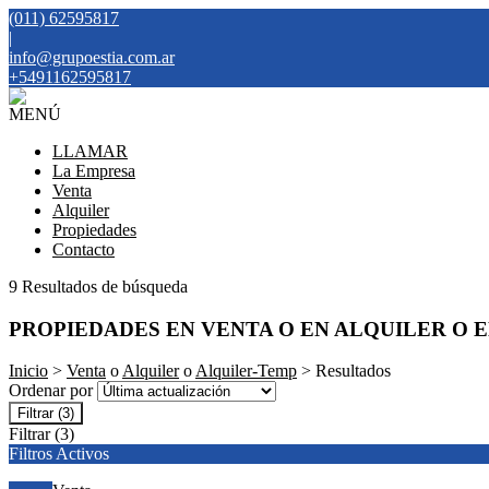
(011) 62595817
|
info@grupoestia.com.ar
+5491162595817
MENÚ
LLAMAR
La Empresa
Venta
Alquiler
Propiedades
Contacto
9 Resultados de búsqueda
PROPIEDADES EN VENTA O EN ALQUILER O 
Inicio
>
Venta
o
Alquiler
o
Alquiler-Temp
> Resultados
Ordenar por
Filtrar
(3)
Filtrar
(3)
Filtros Activos